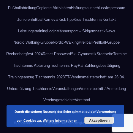
Fußballabteilung
Geplante Aktivitäten
Haftungsausschluss
Impressum
Juniorenfußball
Karneval
KickTipp
Kids Tischtennis
Kontakt
Leistungstraining
Login
Männersport – Skigymnastik
News
Nordic Walking-Gruppe
Nordic-Walking
Prellball
Prellball-Gruppe
Rechenbergfest 2024
Reset Password
Ski-Gymnastik
Startseite
Termine
Tischtennis Abteilung
Tischtennis PayPal Zahlungsbestätigung
Trainingsanzug Tischtennis 2023
TT-Vereinsmeisterschaft am 26.04.
Unterstützung Tischtennis
Veranstaltungen
Vereinsbeitritt / Anmeldung
Vereinsgeschichte
Vorstand
Durch die weitere Nutzung der Seite stimmst du der Verwendung
Wanderung leicht Rechenbergfest 2021 (alternativ)
Akzeptieren
von Cookies zu.
Weitere Informationen
Wanderung Odin Querbeet Rechenbergfest 2021
Foto-Gallerie