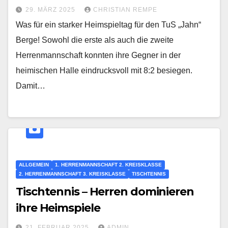
29. MÄRZ 2025
CHRISTIAN REMPE
Was für ein starker Heimspieltag für den TuS „Jahn“
Berge! Sowohl die erste als auch die zweite
Herrenmannschaft konnten ihre Gegner in der
heimischen Halle eindrucksvoll mit 8:2 besiegen.
Damit…
ALLGEMEIN
1. HERRENMANNSCHAFT 2. KREISKLASSE
2. HERRENMANNSCHAFT 3. KREISKLASSE
TISCHTENNIS
Tischtennis – Herren dominieren
ihre Heimspiele
21. FEBRUAR 2025
ADMIN