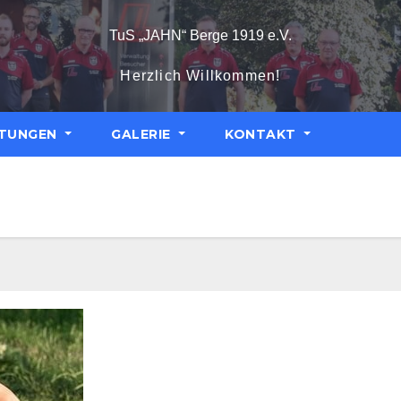
TuS „JAHN“ Berge 1919 e.V.
Herzlich Willkommen!
LTUNGEN
GALERIE
KONTAKT