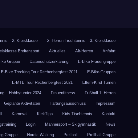
nnis – 2. Kreisklasse
2. Herren Tischtennis – 3. Kreisklasse
reisklasse Breitensport
Aktuelles
Alt-Herren
Anfahrt
Bike Gruppe
Datenschutzerklärung
E-Bike Frauengruppe
E-Bike Trecking Tour Rechenbergfest 2021
E-Bike-Gruppen
E-MTB Tour Rechenbergfest 2021
Eltern-Kind Turnen
g – Hobbyturnier 2024
Frauenfitness
Fußball 1. Herren
Geplante Aktivitäten
Haftungsausschluss
Impressum
ll
Karneval
KickTipp
Kids Tischtennis
Kontakt
gstraining
Login
Männersport – Skigymnastik
News
ng-Gruppe
Nordic-Walking
Prellball
Prellball-Gruppe