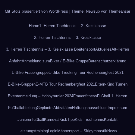
Mit Stolz präsentiert von WordPress
|
Theme: Newsup von
Themeansar
Home
1. Herren Tischtennis – 2. Kreisklasse
2. Herren Tischtennis – 3. Kreisklasse
3. Herren Tischtennis – 3. Kreisklasse Breitensport
Aktuelles
Alt-Herren
Anfahrt
Anmeldung zum
Biker / E-Bike Gruppe
Datenschutzerklärung
E-Bike Frauengruppe
E-Bike Trecking Tour Rechenbergfest 2021
E-Bike-Gruppen
E-MTB Tour Rechenbergfest 2021
Eltern-Kind Turnen
Eventanmeldung – Hobbyturnier 2024
Frauenfitness
Fußball 1. Herren
Fußballabteilung
Geplante Aktivitäten
Haftungsausschluss
Impressum
Juniorenfußball
Karneval
KickTipp
Kids Tischtennis
Kontakt
Leistungstraining
Login
Männersport – Skigymnastik
News