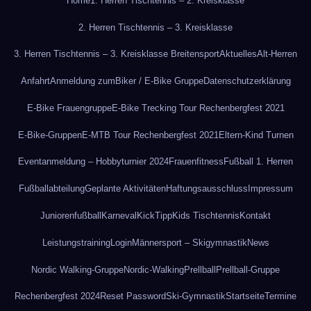
Home
1. Herren Tischtennis – 2. Kreisklasse
2. Herren Tischtennis – 3. Kreisklasse
3. Herren Tischtennis – 3. Kreisklasse Breitensport
Aktuelles
Alt-Herren
Anfahrt
Anmeldung zum
Biker / E-Bike Gruppe
Datenschutzerklärung
E-Bike Frauengruppe
E-Bike Trecking Tour Rechenbergfest 2021
E-Bike-Gruppen
E-MTB Tour Rechenbergfest 2021
Eltern-Kind Turnen
Eventanmeldung – Hobbyturnier 2024
Frauenfitness
Fußball 1. Herren
Fußballabteilung
Geplante Aktivitäten
Haftungsausschluss
Impressum
Juniorenfußball
Karneval
KickTipp
Kids Tischtennis
Kontakt
Leistungstraining
Login
Männersport – Skigymnastik
News
Nordic Walking-Gruppe
Nordic-Walking
Prellball
Prellball-Gruppe
Rechenbergfest 2024
Reset Password
Ski-Gymnastik
Startseite
Termine