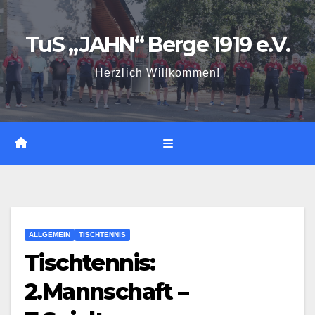
Zum
Inhalt
TuS „JAHN“ Berge 1919 e.V.
springen
Herzlich Willkommen!
ALLGEMEIN
TISCHTENNIS
Tischtennis:
2.Mannschaft –