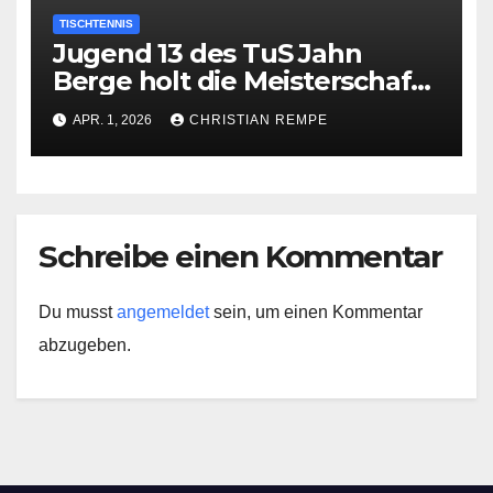
TISCHTENNIS
Jugend 13 des TuS Jahn
Berge holt die Meisterschaft
in der Bezirksoberliga
APR. 1, 2026
CHRISTIAN REMPE
Schreibe einen Kommentar
Du musst
angemeldet
sein, um einen Kommentar
abzugeben.