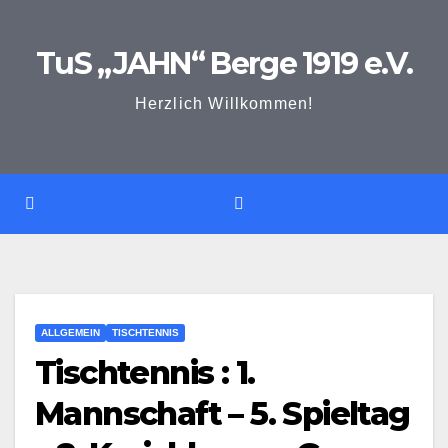
Zum
Inhalt
TuS „JAHN“ Berge 1919 e.V.
springen
Herzlich Willkommen!
ALLGEMEIN
TISCHTENNIS
Tischtennis : 1.
Mannschaft – 5. Spieltag