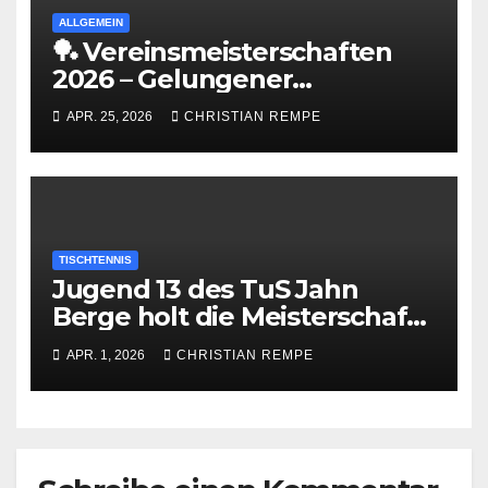
ALLGEMEIN
🏓 Vereinsmeisterschaften
2026 – Gelungener
Saisonabschluss 🎉
APR. 25, 2026
CHRISTIAN REMPE
TISCHTENNIS
Jugend 13 des TuS Jahn
Berge holt die Meisterschaft
in der Bezirksoberliga
APR. 1, 2026
CHRISTIAN REMPE