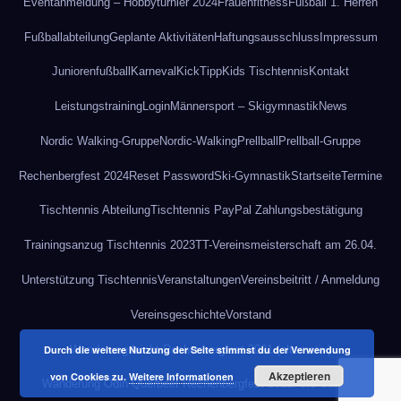
Eventanmeldung – Hobbyturnier 2024
Frauenfitness
Fußball 1. Herren
Fußballabteilung
Geplante Aktivitäten
Haftungsausschluss
Impressum
Juniorenfußball
Karneval
KickTipp
Kids Tischtennis
Kontakt
Leistungstraining
Login
Männersport – Skigymnastik
News
Nordic Walking-Gruppe
Nordic-Walking
Prellball
Prellball-Gruppe
Rechenbergfest 2024
Reset Password
Ski-Gymnastik
Startseite
Termine
Tischtennis Abteilung
Tischtennis PayPal Zahlungsbestätigung
Trainingsanzug Tischtennis 2023
TT-Vereinsmeisterschaft am 26.04.
Unterstützung Tischtennis
Veranstaltungen
Vereinsbeitritt / Anmeldung
Vereinsgeschichte
Vorstand
Wanderung leicht Rechenbergfest 2021 (alternativ)
Durch die weitere Nutzung der Seite stimmst du der Verwendung
Akzeptieren
von Cookies zu.
Weitere Informationen
Wanderung Odin Querbeet Rechenbergfest 2021
Foto-Gallerie