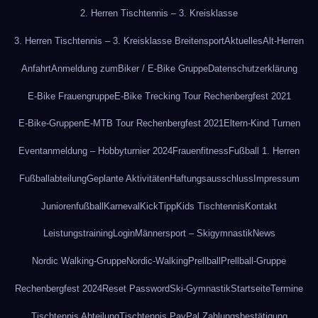
2. Herren Tischtennis – 3. Kreisklasse
3. Herren Tischtennis – 3. Kreisklasse Breitensport
Aktuelles
Alt-Herren
Anfahrt
Anmeldung zum
Biker / E-Bike Gruppe
Datenschutzerklärung
E-Bike Frauengruppe
E-Bike Trecking Tour Rechenbergfest 2021
E-Bike-Gruppen
E-MTB Tour Rechenbergfest 2021
Eltern-Kind Turnen
Eventanmeldung – Hobbyturnier 2024
Frauenfitness
Fußball 1. Herren
Fußballabteilung
Geplante Aktivitäten
Haftungsausschluss
Impressum
Juniorenfußball
Karneval
KickTipp
Kids Tischtennis
Kontakt
Leistungstraining
Login
Männersport – Skigymnastik
News
Nordic Walking-Gruppe
Nordic-Walking
Prellball
Prellball-Gruppe
Rechenbergfest 2024
Reset Password
Ski-Gymnastik
Startseite
Termine
Tischtennis Abteilung
Tischtennis PayPal Zahlungsbestätigung