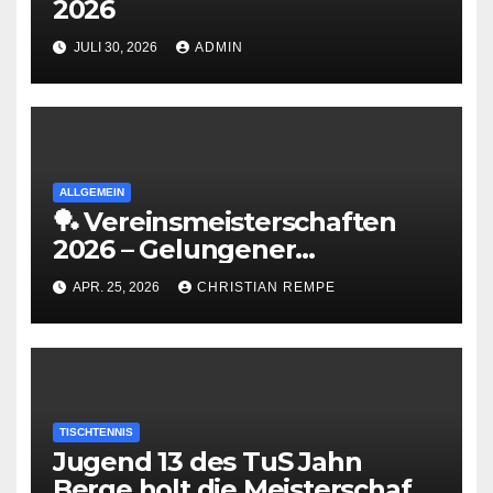
2026
JULI 30, 2026
ADMIN
ALLGEMEIN
🏓 Vereinsmeisterschaften
2026 – Gelungener
Saisonabschluss 🎉
APR. 25, 2026
CHRISTIAN REMPE
TISCHTENNIS
Jugend 13 des TuS Jahn
Berge holt die Meisterschaft