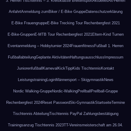
3. Herren Tischtennis – 3. Kreisklasse Breitensport
Aktuelles
Alt-Herren
Anfahrt
Anmeldung zum
Biker / E-Bike Gruppe
Datenschutzerklärung
E-Bike Frauengruppe
E-Bike Trecking Tour Rechenbergfest 2021
E-Bike-Gruppen
E-MTB Tour Rechenbergfest 2021
Eltern-Kind Turnen
Eventanmeldung – Hobbyturnier 2024
Frauenfitness
Fußball 1. Herren
Fußballabteilung
Geplante Aktivitäten
Haftungsausschluss
Impressum
Juniorenfußball
Karneval
KickTipp
Kids Tischtennis
Kontakt
Leistungstraining
Login
Männersport – Skigymnastik
News
Nordic Walking-Gruppe
Nordic-Walking
Prellball
Prellball-Gruppe
Rechenbergfest 2024
Reset Password
Ski-Gymnastik
Startseite
Termine
Tischtennis Abteilung
Tischtennis PayPal Zahlungsbestätigung
Trainingsanzug Tischtennis 2023
TT-Vereinsmeisterschaft am 26.04.