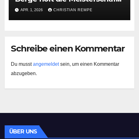
in der Bezirksoberliga
APR. 1, 2026
CHRISTIAN REMPE
Schreibe einen Kommentar
Du musst
angemeldet
sein, um einen Kommentar
abzugeben.
ÜBER UNS