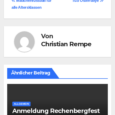
Beitragsnavigation
Mädchenfussball für
TuS Osterrallye
alle Altersklassen
Von
Christian Rempe
Ähnlicher Beitrag
ALLGEMEIN
Anmeldung Rechenbergfest