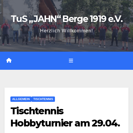
Zum
Inhalt
TuS „JAHN“ Berge 1919 e.V.
springen
Herzlich Willkommen!
ALLGEMEIN
TISCHTENNIS
Tischtennis
Hobbyturnier am 29.04.