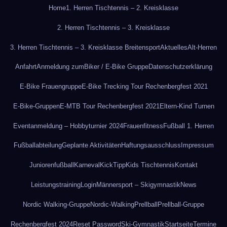
Home
1. Herren Tischtennis – 2. Kreisklasse
2. Herren Tischtennis – 3. Kreisklasse
3. Herren Tischtennis – 3. Kreisklasse Breitensport
Aktuelles
Alt-Herren
Anfahrt
Anmeldung zum
Biker / E-Bike Gruppe
Datenschutzerklärung
E-Bike Frauengruppe
E-Bike Trecking Tour Rechenbergfest 2021
E-Bike-Gruppen
E-MTB Tour Rechenbergfest 2021
Eltern-Kind Turnen
Eventanmeldung – Hobbyturnier 2024
Frauenfitness
Fußball 1. Herren
Fußballabteilung
Geplante Aktivitäten
Haftungsausschluss
Impressum
Juniorenfußball
Karneval
KickTipp
Kids Tischtennis
Kontakt
Leistungstraining
Login
Männersport – Skigymnastik
News
Nordic Walking-Gruppe
Nordic-Walking
Prellball
Prellball-Gruppe
Rechenbergfest 2024
Reset Password
Ski-Gymnastik
Startseite
Termine