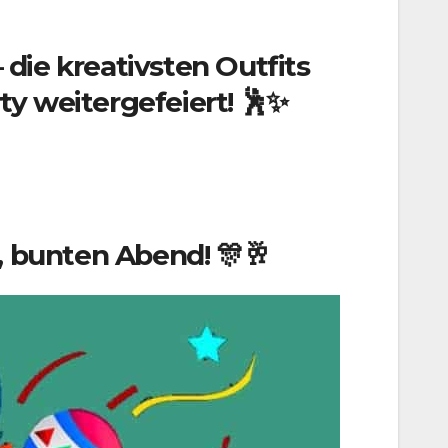
die kreativsten Outfits
y weitergefeiert! 🕺✨
, bunten Abend! 🎊🥂