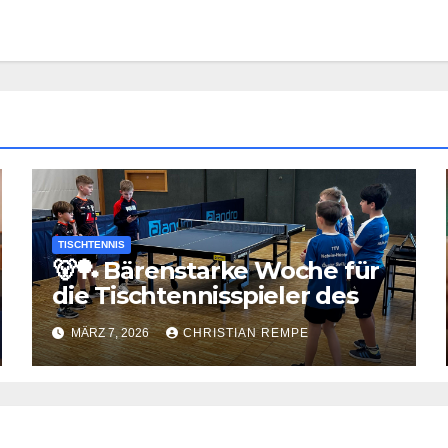
TISCHTENNIS
🐻🏓 Bärenstarke Woche für
die Tischtennisspieler des
TuS Jahn Berge
MÄRZ 7, 2026
CHRISTIAN REMPE