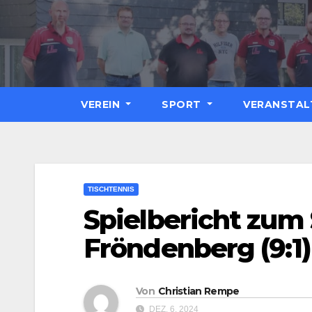
Zum
Inhalt
springen
VEREIN
SPORT
VERANSTA
TISCHTENNIS
Spielbericht zum
Fröndenberg (9:1)
Von
Christian Rempe
DEZ. 6, 2024