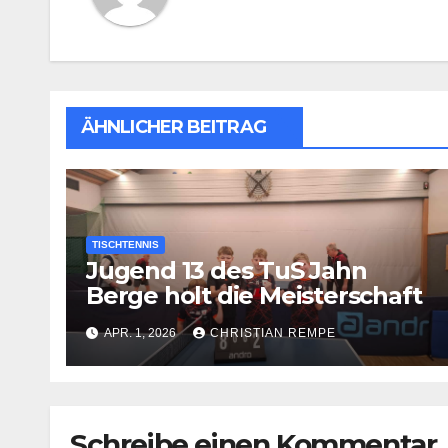
ÄHNLICHER BEITRAG
TISCHTENNIS
Jugend 13 des TuS Jahn
Berge holt die Meisterschaft
in der Bezirksoberliga
APR. 1, 2026
CHRISTIAN REMPE
Schreibe einen Kommentar