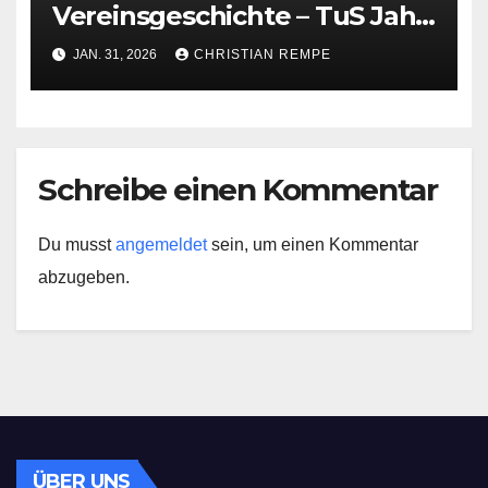
Vereinsgeschichte – TuS Jahn
Berge in Galaform
JAN. 31, 2026
CHRISTIAN REMPE
Schreibe einen Kommentar
Du musst
angemeldet
sein, um einen Kommentar
abzugeben.
ÜBER UNS