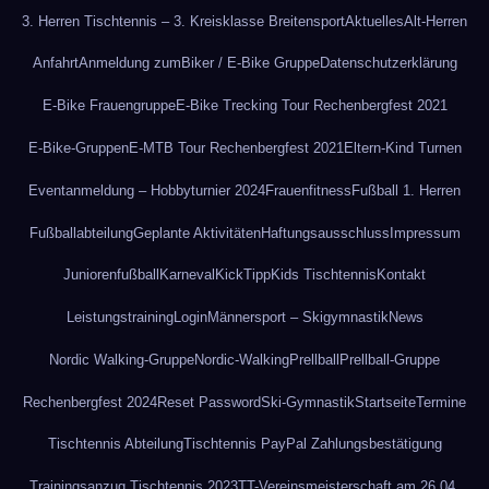
3. Herren Tischtennis – 3. Kreisklasse Breitensport
Aktuelles
Alt-Herren
Anfahrt
Anmeldung zum
Biker / E-Bike Gruppe
Datenschutzerklärung
E-Bike Frauengruppe
E-Bike Trecking Tour Rechenbergfest 2021
E-Bike-Gruppen
E-MTB Tour Rechenbergfest 2021
Eltern-Kind Turnen
Eventanmeldung – Hobbyturnier 2024
Frauenfitness
Fußball 1. Herren
Fußballabteilung
Geplante Aktivitäten
Haftungsausschluss
Impressum
Juniorenfußball
Karneval
KickTipp
Kids Tischtennis
Kontakt
Leistungstraining
Login
Männersport – Skigymnastik
News
Nordic Walking-Gruppe
Nordic-Walking
Prellball
Prellball-Gruppe
Rechenbergfest 2024
Reset Password
Ski-Gymnastik
Startseite
Termine
Tischtennis Abteilung
Tischtennis PayPal Zahlungsbestätigung
Trainingsanzug Tischtennis 2023
TT-Vereinsmeisterschaft am 26.04.