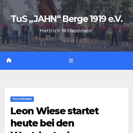
Zum
Inhalt
TuS „JAHN“ Berge 1919 e.V.
springen
Herzlich Willkommen!
TISCHTENNIS
Leon Wiese startet
heute bei den