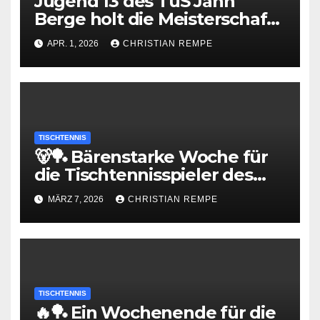
Jugend 13 des TuS Jahn
Berge holt die Meisterschaft
in der Bezirksoberliga
APR. 1, 2026
CHRISTIAN REMPE
TISCHTENNIS
🐻🏓 Bärenstarke Woche für
die Tischtennisspieler des
TuS Jahn Berge
MÄRZ 7, 2026
CHRISTIAN REMPE
TISCHTENNIS
🔥🏓 Ein Wochenende für die