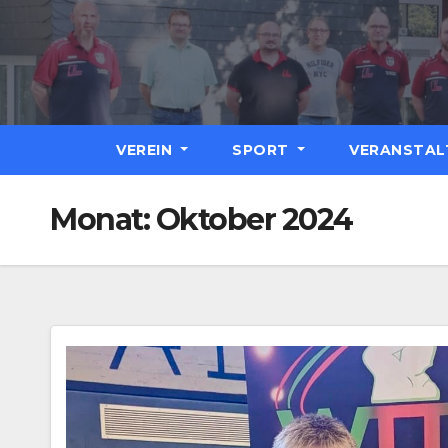
Zum
Inhalt
springen
VEREIN
SPORT
VERANSTA
Monat:
Oktober 2024