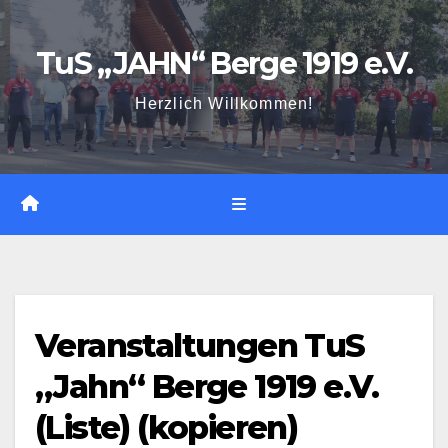
Zum
Inhalt
TuS „JAHN“ Berge 1919 e.V.
springen
Herzlich Willkommen!
Veranstaltungen TuS
„Jahn“ Berge 1919 e.V.
(Liste) (kopieren)