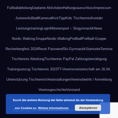
Fußballabteilung
Geplante Aktivitäten
Haftungsausschluss
Impressum
Juniorenfußball
Karneval
KickTipp
Kids Tischtennis
Kontakt
Leistungstraining
Login
Männersport – Skigymnastik
News
Nordic Walking-Gruppe
Nordic-Walking
Prellball
Prellball-Gruppe
Rechenbergfest 2024
Reset Password
Ski-Gymnastik
Startseite
Termine
Tischtennis Abteilung
Tischtennis PayPal Zahlungsbestätigung
Trainingsanzug Tischtennis 2023
TT-Vereinsmeisterschaft am 26.04.
Unterstützung Tischtennis
Veranstaltungen
Vereinsbeitritt / Anmeldung
Vereinsgeschichte
Vorstand
Wanderung leicht Rechenbergfest 2021 (alternativ)
Durch die weitere Nutzung der Seite stimmst du der Verwendung
Akzeptieren
von Cookies zu.
Weitere Informationen
Wanderung Odin Querbeet Rechenbergfest 2021
Foto-Gallerie